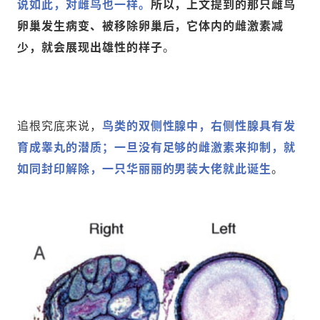
说如此，对雌鸟也一样。
所以，上文提到的那只雌鸟
卵巢发生病变、被移除卵巢后，它体内的雌激素减
少，就会展现出雄性的样子
。
追根究底来说，
鸟类的双侧性腺中，右侧性腺具有发
育成睾丸的潜质；一旦没有足够的雌激素来抑制，就
如同封印解除，一只华丽丽的男装大佬就此诞生
。