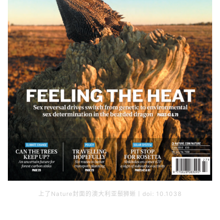
上了Nature封面的澳大利亚鬃狮蜥丨doi: 10.1038