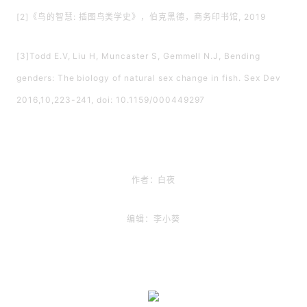
[2]《鸟的智慧: 插图鸟类学史》，伯克黑德，商务印书馆, 2019
[3]Todd E.V, Liu H, Muncaster S, Gemmell N.J, Bending
genders: The biology of natural sex change in fish. Sex Dev
2016,10,223-241, doi: 10.1159/000449297
[4]Major A.T, Smith C.A, Sex reversal in birds. Sex Dev
2016,10,288-300,doi: 10.1159/000448365
作者：白夜
[5]Narita, S et al, Wolbachia-induced feminisation newly
编辑：李小葵
found in Eurema hecabe, a sibling species of Eurema
mandarina (Lepidoptera: Pieridae). Ecol. Entomol. 2011,36,
309–317, doi: 10.1111/j.1365-2311.2011.01274.x
[6]Agate, R.J et al, Neural, not gonadal, origin of brain sex