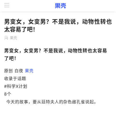
男变女，女变男？不是我说，动物性转也
太容易了吧！
果壳
男变女，女变男？不是我说，动物性转也太容易
了吧！
原创
白夜
果壳
收录于话题
#科学X计划
8个
今天的故事，要从廷特夫人的杂色雌孔雀说起。