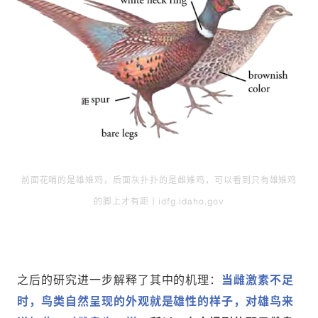
前面花哨的是雄雉鸡，后面灰扑扑的是雌雉鸡，可以看到只有雄雉鸡
的脚上才有距丨idfg.idaho.gov
之后的研究进一步解释了其中的机理：
当雌激素不足
时，鸟类自然呈现的外观就是雄性的样子，对雄鸟来