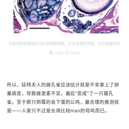
鸟类双侧性腺组织切片显微照相图。右边是雄性性腺，左边是雌性性
腺丨doi: 10.1073
所以，廷特夫人的雌孔雀应该估计就是不幸害上了卵
巢病变，导致雌激素不足，最后“变成”了一只雄孔
雀。至于那只倒霉的会下蛋的公鸡，最合理的推测就
是——
人家只不过是长得比较man的母鸡而已。