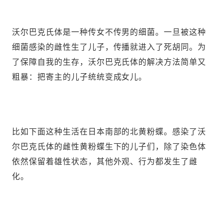
沃尔巴克氏体是一种传女不传男的细菌。一旦被这种
细菌感染的雌性生了儿子，传播就进入了死胡同。为
了保障自我的生存，沃尔巴克氏体的解决方法简单又
粗暴：把寄主的儿子统统变成女儿。
比如下面这种生活在日本南部的北黄粉蝶。感染了沃
尔巴克氏体的雌性黄粉蝶生下的儿子们，除了染色体
依然保留着雄性状态，其他外观、行为都发生了雌
化。