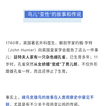
鸟儿“变性”的故事和传说
1780年，英国著名外科医生、解剖学家约翰·亨特
（John Hunter）向英国皇家学会报告了这么一件事
儿：
廷特夫人家有一只杂色雌孔雀
，已生育多年；11
岁时，孔雀突然
从女娇娥“变成”了男儿郎
，不仅外形
跟雄孔雀一样，而且还停止了生育。
事实上，
雌鸟变雄鸟的故事在人类观察史中屡见不
鲜
，尤其是有不少关于母鸡变公鸡的传闻。