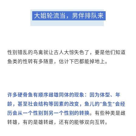
大姐轮流当，男伴排队来
性别错乱的鸟禽就让古人大惊失色了，要是他们知道
鱼类的性转有多随意，估计下巴都能掉地上。
许多硬骨鱼有顺序雌雄同体的现象：因为体型、年
龄，甚至社会结构等因素的改变，鱼儿的“鱼生”会经
历会从一个性别到另一个性别的转换
。有些种类是雌
转雄，有的是雄转雌，还有的能够双向互转。