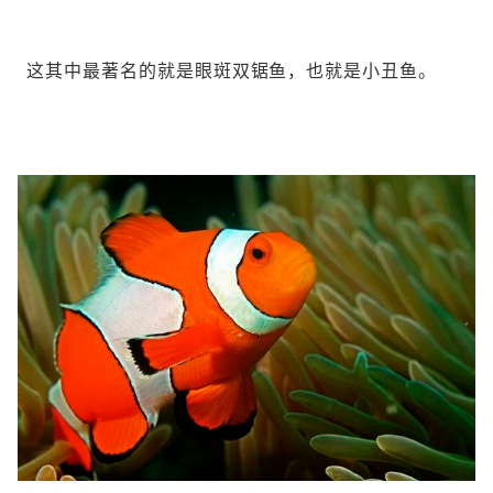
这其中最著名的就是眼斑双锯鱼，也就是小丑鱼。